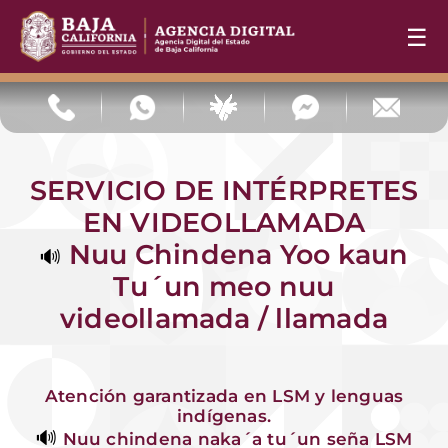
☰
SERVICIO DE INTÉRPRETES
EN VIDEOLLAMADA
Nuu Chindena Yoo kaun
🔊
Tu´un meo nuu
videollamada / llamada
Atención garantizada en LSM y lenguas
indígenas.
🔊
Nuu chindena naka´a tu´un seña LSM